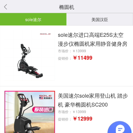
椭圆机
sole速尔
美国汉臣
sole速尔进口高端E25S太空
漫步仪椭圆机家用静音健身房
市场价：
￥13999
￥11499
促销价：
美国速尔sole家用登山机 踏步
机 豪华椭圆机SC200
市场价：
￥13999
￥12999
促销价：