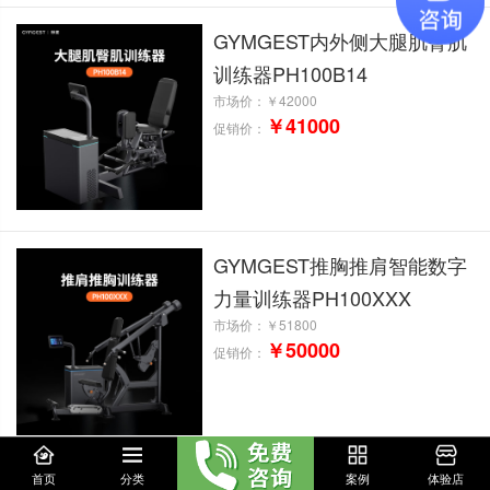
GYMGEST内外侧大腿肌臀肌
训练器PH100B14
市场价：
￥42000
￥41000
促销价：
GYMGEST推胸推肩智能数字
力量训练器PH100XXX
市场价：
￥51800
￥50000
促销价：
首页
分类
案例
体验店
GYMGEST臀部训练器臀部综