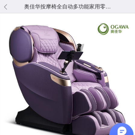
奥佳华按摩椅全自动多功能家用零重力太空豪华舱AI智能OG8598Plus