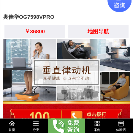
奥佳华OG7598VPRO
￥36800
地图导航
首页
分类
案例
体验店