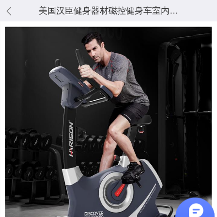
美国汉臣健身器材磁控健身车室内运动自行车机健身房静音动感单车B3600